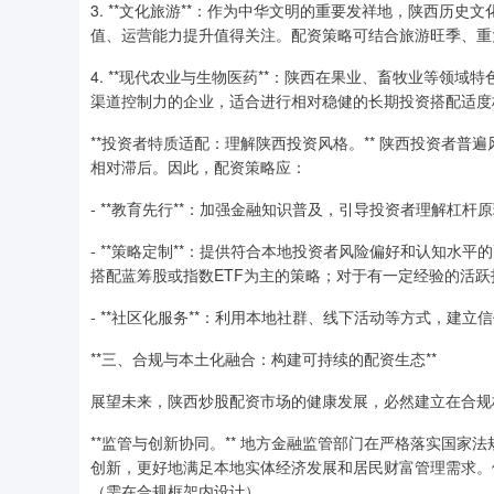
3. **文化旅游**：作为中华文明的重要发祥地，陕西历
值、运营能力提升值得关注。配资策略可结合旅游旺季、重
4. **现代农业与生物医药**：陕西在果业、畜牧业等领
渠道控制力的企业，适合进行相对稳健的长期投资搭配适度
**投资者特质适配：理解陕西投资风格。** 陕西投资者
相对滞后。因此，配资策略应：
- **教育先行**：加强金融知识普及，引导投资者理解杠
- **策略定制**：提供符合本地投资者风险偏好和认知
搭配蓝筹股或指数ETF为主的策略；对于有一定经验的活
- **社区化服务**：利用本地社群、线下活动等方式，建
**三、合规与本土化融合：构建可持续的配资生态**
展望未来，陕西炒股配资市场的健康发展，必然建立在合规
**监管与创新协同。** 地方金融监管部门在严格落实国
创新，更好地满足本地实体经济发展和居民财富管理需求。
（需在合规框架内设计）。