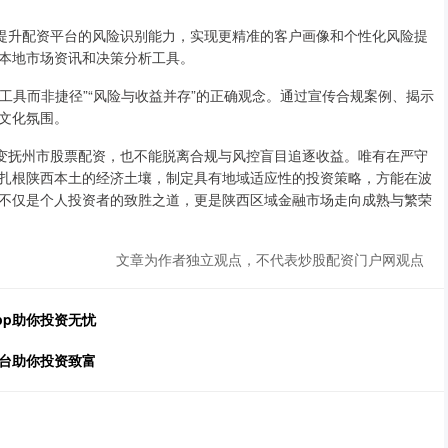
术，提升配资平台的风险识别能力，实现更精准的客户画像和个性化风险提
本地市场资讯和决策分析工具。
杆是工具而非捷径”“风险与收益并存”的正确观念。通过宣传合规案例、揭示
文化氛围。
色变抚州市股票配资，也不能脱离合规与风控盲目追逐收益。唯有在严守
扎根陕西本土的经济土壤，制定具有地域适应性的投资策略，方能在波
不仅是个人投资者的致胜之道，更是陕西区域金融市场走向成熟与繁荣
文章为作者独立观点，不代表炒股配资门户网观点
pp助你投资无忧
平台助你投资致富