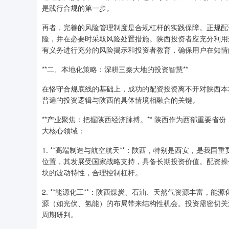
是践行合规的第一步。
再者，完善的风险管理制度是合规杠杆的实践保障。正规配
险，并在必要时采取风险处置措施。陕西投资者应充分利用
有义务进行充分的风险揭示和投资者教育，确保用户在知情
**二、本地化策略：深耕三秦大地的投资智慧**
在恪守合规底线的基础上，成功的配资投资离不开对陕西本
普遍的投资逻辑与陕西的具体情境相融合的关键。
**产业聚焦：把握陕西经济脉搏。** 陕西作为西部重要
大核心领域：
1. **高端制造与航空航天**：陕西，特别是西安，是我
位置，其发展受国家战略支持，具备长期投资价值。配资操
块的波动特性，合理控制杠杆。
2. **能源化工**：陕西煤炭、石油、天然气资源丰富，
源（如光伏、氢能）的布局带来结构性机会。投资需密切关
周期研判。