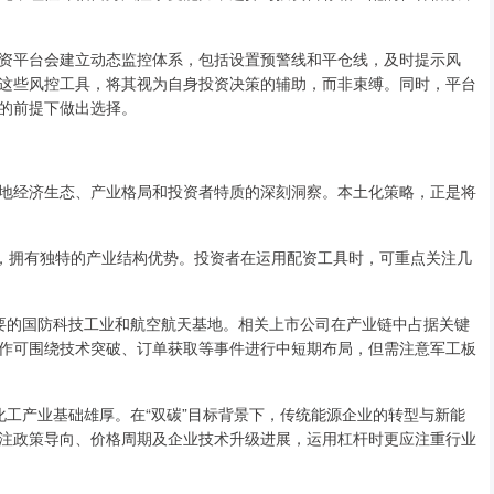
资平台会建立动态监控体系，包括设置预警线和平仓线，及时提示风
这些风控工具，将其视为自身投资决策的辅助，而非束缚。同时，平台
的前提下做出选择。
地经济生态、产业格局和投资者特质的深刻洞察。本土化策略，正是将
省份，拥有独特的产业结构优势。投资者在运用配资工具时，可重点关注几
国重要的国防科技工业和航空航天基地。相关上市公司在产业链中占据关键
作可围绕技术突破、订单获取等事件进行中短期布局，但需注意军工板
能源化工产业基础雄厚。在“双碳”目标背景下，传统能源企业的转型与新能
注政策导向、价格周期及企业技术升级进展，运用杠杆时更应注重行业