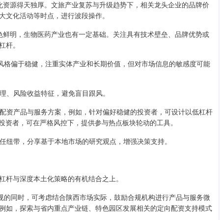
史文化资源得天独厚。文旅产业复苏与升级趋势下，相关龙头企业的品牌价
大文化活动等时点，进行波段操作。
域特色鲜明，生物医药产业也有一定基础。关注具有技术壁垒、品牌优势或
杠杆。
普遍风格偏于稳健，注重实体产业和长期价值，但对市场信息的敏感度可能
杆原理、风险收益特征，避免盲目跟风。
水平的配资产品与服务方案，例如，针对偏好稳健的投资者，可设计以低杠杆
跃投资者，可在严格风控下，提供参与热点板块轮动的工具。
立信任纽带，分享基于本地市场的研究观点，增强决策支持。
杠杆与深度本土化策略的有机结合之上。
家法规的同时，可考虑结合陕西市场实际，鼓励合规机构进行产品与服务微
例如，探索与省内重点产业链、特色园区发展相关的定向配资支持模式